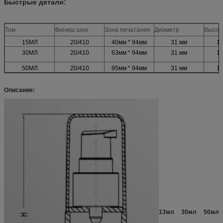
Быстрые детали:
Том
Финиш шеи
Зона печатания
Диаметр
Высот
15МЛ
20/410
40мм * 94мм
31 мм
10
30МЛ
20/410
63мм * 94мм
31 мм
12
50МЛ
20/410
95мм * 94мм
31 мм
16
Описание:
13мл 30мл 50мл