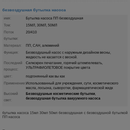
безвоздушная бутылка насоса
имя:
Бутылка насоса ПП безвоздушная
Том:
15МЛ, 30МЛ, 50МЛ
Поток
20/410
бутылки:
Материал:
ПП, САН, алюминий
Функция:
Безвоздушный насос с наружным дизайном весны,
жидкость не касается с весной.
Последний
Силкскрен печатание, горячий штемпелевать,
УЛЬТРАФИОЛЕТОВОЕ покрытие цвета
процесс:
цвет:
подгонянный как вы как
Применение:
Использованный для учреждения, сути, косметического
масла, лосьона, сыворотки, фармацевтической жидк
Безвоздушные косметические бутылки
Высокий
,
безвоздушная бутылка вакуумного насоса
свет:
бутылка насоса 15мл 30мл 50мл безвоздушная с безвоздушной бутылкой
ПП насоса