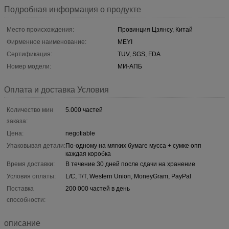
Подробная информация о продукте
Место происхождения:
Провинция Цзянсу, Китай
Фирменное наименование:
MEYI
Сертификация:
TUV, SGS, FDA
Номер модели:
МИ-АПБ
Оплата и доставка Условия
Количество мин
5.000 частей
заказа:
Цена:
negotiable
Упаковывая детали:
По-одному на мягких бумаге мусса + сумке опп
каждая коробка
Время доставки:
В течение 30 дней после сдачи на хранение
Условия оплаты:
L/C, T/T, Western Union, MoneyGram, PayPal
Поставка
200 000 частей в день
способности:
описание