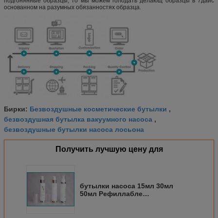
подгонянные образцы, то мы можем голодать делающ образцы в 7дайс
основанном на разумных обязанностях образца.
Безвоздушные косметические бутылки
Бирки:
,
безвоздушная бутылка вакуумного насоса
,
безвоздушные бутылки насоса лосьона
Получить лучшую цену для
бутылки насоса 15мл 30мл
50мл Рефиллабле
безвоздушные с
предохранением утечки