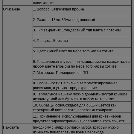
пластиковая
Описание
1. Вопрос: Завинчивая пробка
2. Размер: 13мм-85мм, подгонянный
3. Тип закрытия: Стандартный тип винта с потоком
4. Процесс: Впрыска
5. Цвет: Любой цвет по мере того как вы хотите
6. Пластиковая внутренняя крышка смогла находиться в
любом цвете впрыски по мере того как вы хотите
7. Материал: Полипропилен ПП
8. Особенность: Не сильно загерметизированная
расслоина, и утечка - предохранение
9. Термальное набивку можно добавить внутри крышки
используемой для бутылок в любом материале
10. Образцы освобождают для общих цветов как
серебряный цвет золота, перевозка собирают.
11.
Применение: использованный
для контейнеров
продуктов здравоохранения, опарников, бутылок, етк.
Паковать
по-одному с мягкой бумагой мусса, который нужно
избежать поцарапать во время перехода