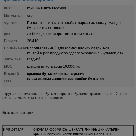
имя:
крышка винта верхняя
Материал:
стр
Функция:
Простая завинчивая пробка широко используемая для
бутылок и контейнеров
цвет:
Любой цвет по мере того как вы хотите
Размер:
28/410
Применение:
Использованный для косметических опарников,
контейнеров продуктов здравоохранения, бутылок, етк.
Закрытие:
гладкий
MOQ:
крышка пластмассы 10,000пкс
крышки бутылки винта верхние
Высокий
,
пластиковые завинчивые пробки бутылки
свет:
округлая форма крышек бутылки крышки бутылки крышки верхней части
винта 28мм белая ПП пластиковая
Быстрые детали:
Имя деталя
округлая форма крышек бутылки крышки бутылки
крышки верхней части винта 28мм белая ПП